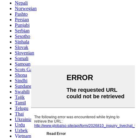
Nepali
Norwegian
Pashto
Persian
Punjabi
Serbian
Sesotho
Sinhala
Slovak
Slovenian
Somali
Samoan
Scots Gaelic
Shona
Sindhi
Sundanese
Swahili
Tajik
Tamil
Telugu
Thai
Ukrainian
Urdu
Uzbek
Vietnamese