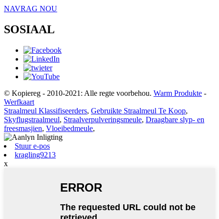
NAVRAG NOU
SOSIAAL
© Kopiereg - 2010-2021: Alle regte voorbehou.
Warm Produkte
-
Werfkaart
Straalmeul Klassifiseerders
,
Gebruikte Straalmeul Te Koop
,
Skyflugstraalmeul
,
Straalverpulveringsmeule
,
Draagbare slyp- en
freesmasjien
,
Vloeibedmeule
,
Stuur e-pos
kragling9213
x