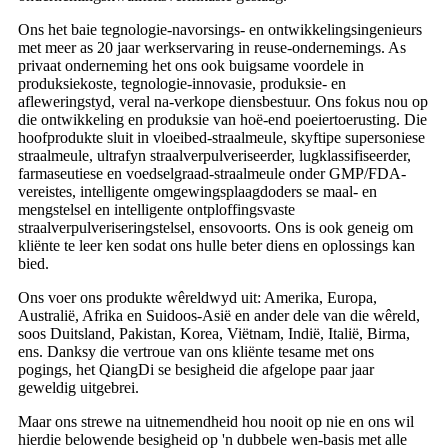
Ons het baie tegnologie-navorsings- en ontwikkelingsingenieurs
met meer as 20 jaar werkservaring in reuse-ondernemings. As
privaat onderneming het ons ook buigsame voordele in
produksiekoste, tegnologie-innovasie, produksie- en
afleweringstyd, veral na-verkope diensbestuur. Ons fokus nou op
die ontwikkeling en produksie van hoë-end poeiertoerusting. Die
hoofprodukte sluit in vloeibed-straalmeule, skyftipe supersoniese
straalmeule, ultrafyn straalverpulveriseerder, lugklassifiseerder,
farmaseutiese en voedselgraad-straalmeule onder GMP/FDA-
vereistes, intelligente omgewingsplaagdoders se maal- en
mengstelsel en intelligente ontploffingsvaste
straalverpulveriseringstelsel, ensovoorts. Ons is ook geneig om
kliënte te leer ken sodat ons hulle beter diens en oplossings kan
bied.
Ons voer ons produkte wêreldwyd uit: Amerika, Europa,
Australië, Afrika en Suidoos-Asië en ander dele van die wêreld,
soos Duitsland, Pakistan, Korea, Viëtnam, Indië, Italië, Birma,
ens. Danksy die vertroue van ons kliënte tesame met ons
pogings, het QiangDi se besigheid die afgelope paar jaar
geweldig uitgebrei.
Maar ons strewe na uitnemendheid hou nooit op nie en ons wil
hierdie belowende besigheid op 'n dubbele wen-basis met alle