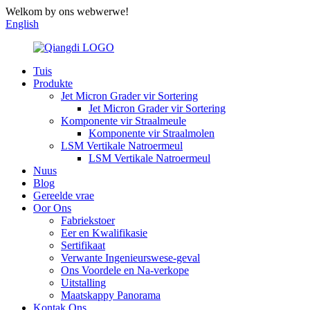
Welkom by ons webwerwe!
English
Tuis
Produkte
Jet Micron Grader vir Sortering
Jet Micron Grader vir Sortering
Komponente vir Straalmeule
Komponente vir Straalmolen
LSM Vertikale Natroermeul
LSM Vertikale Natroermeul
Nuus
Blog
Gereelde vrae
Oor Ons
Fabriekstoer
Eer en Kwalifikasie
Sertifikaat
Verwante Ingenieurswese-geval
Ons Voordele en Na-verkope
Uitstalling
Maatskappy Panorama
Kontak Ons