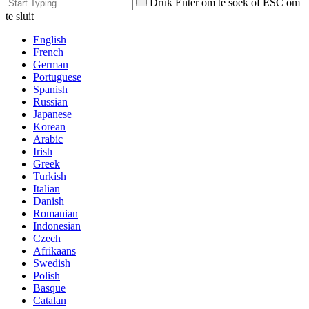
Druk Enter om te soek of ESC om
te sluit
English
French
German
Portuguese
Spanish
Russian
Japanese
Korean
Arabic
Irish
Greek
Turkish
Italian
Danish
Romanian
Indonesian
Czech
Afrikaans
Swedish
Polish
Basque
Catalan