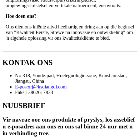
omgewingsstofstelsel en vertikale natroermeul, ensovoorts.
Hoe doen ons?
Ons dien ons kliënte altyd heelhartig en dring aan op die beginsel
van "Kwaliteit Eerste, Strewe na innovasie en ontwikkeling" om
'n algehele oplossing vir ons kwaliteitskliënte te bied.
KONTAK ONS
No 318, Youde-pad, Hoëtegnologie-sone, Kunshan-stad,
Jiangsu, China
E-pos:
xrj@ksqiangdi.com
Faks:
13862617833
NUUSBRIEF
Vir navrae oor ons produkte of pryslys, los asseblief
u e-posadres aan ons en ons sal binne 24 uur met u
in verbinding tree.