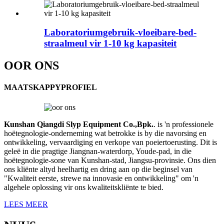
Laboratoriumgebruik-vloeibare-bed-
straalmeul vir 1-10 kg kapasiteit
OOR ONS
MAATSKAPPYPROFIEL
Kunshan Qiangdi Slyp Equipment Co.,
Bpk.
. is 'n professionele
hoëtegnologie-onderneming wat betrokke is by die navorsing en
ontwikkeling, vervaardiging en verkope van poeiertoerusting. Dit is
geleë in die pragtige Jiangnan-waterdorp, Youde-pad, in die
hoëtegnologie-sone van Kunshan-stad, Jiangsu-provinsie. Ons dien
ons kliënte altyd heelhartig en dring aan op die beginsel van
"Kwaliteit eerste, strewe na innovasie en ontwikkeling" om 'n
algehele oplossing vir ons kwaliteitskliënte te bied.
LEES MEER