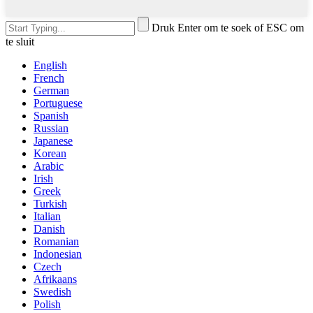
Druk Enter om te soek of ESC om
te sluit
English
French
German
Portuguese
Spanish
Russian
Japanese
Korean
Arabic
Irish
Greek
Turkish
Italian
Danish
Romanian
Indonesian
Czech
Afrikaans
Swedish
Polish