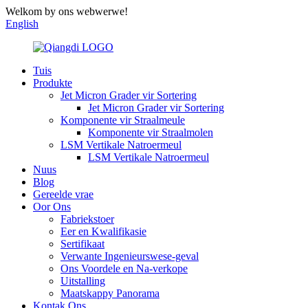
Welkom by ons webwerwe!
English
Tuis
Produkte
Jet Micron Grader vir Sortering
Jet Micron Grader vir Sortering
Komponente vir Straalmeule
Komponente vir Straalmolen
LSM Vertikale Natroermeul
LSM Vertikale Natroermeul
Nuus
Blog
Gereelde vrae
Oor Ons
Fabriekstoer
Eer en Kwalifikasie
Sertifikaat
Verwante Ingenieurswese-geval
Ons Voordele en Na-verkope
Uitstalling
Maatskappy Panorama
Kontak Ons