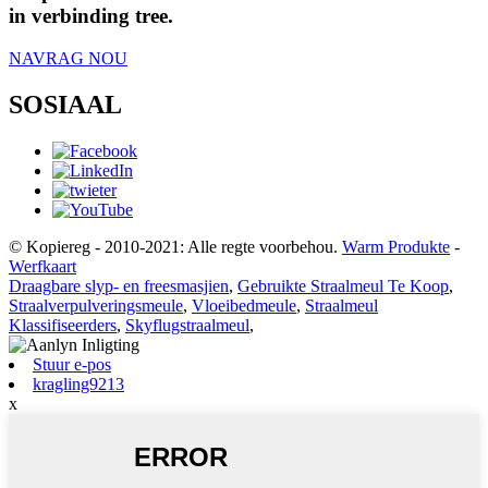
in verbinding tree.
NAVRAG NOU
SOSIAAL
© Kopiereg - 2010-2021: Alle regte voorbehou.
Warm Produkte
-
Werfkaart
Draagbare slyp- en freesmasjien
,
Gebruikte Straalmeul Te Koop
,
Straalverpulveringsmeule
,
Vloeibedmeule
,
Straalmeul
Klassifiseerders
,
Skyflugstraalmeul
,
Stuur e-pos
kragling9213
x