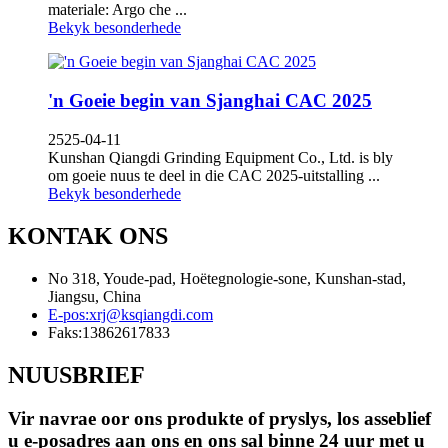
materiale: Argo che ...
Bekyk besonderhede
'n Goeie begin van Sjanghai CAC 2025
2525-04-11
Kunshan Qiangdi Grinding Equipment Co., Ltd. is bly
om goeie nuus te deel in die CAC 2025-uitstalling ...
Bekyk besonderhede
KONTAK ONS
No 318, Youde-pad, Hoëtegnologie-sone, Kunshan-stad,
Jiangsu, China
E-pos:
xrj@ksqiangdi.com
Faks:
13862617833
NUUSBRIEF
Vir navrae oor ons produkte of pryslys, los asseblief
u e-posadres aan ons en ons sal binne 24 uur met u