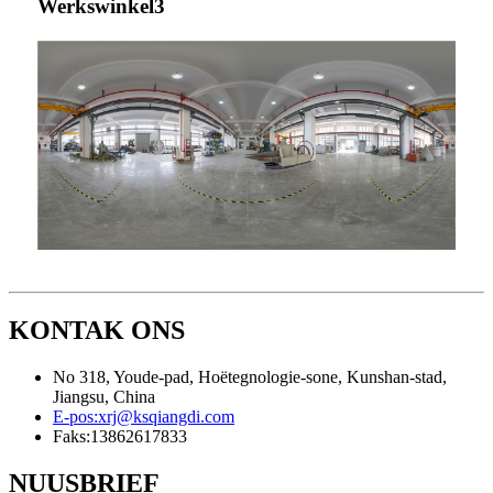
Werkswinkel3
KONTAK ONS
No 318, Youde-pad, Hoëtegnologie-sone, Kunshan-stad,
Jiangsu, China
E-pos:
xrj@ksqiangdi.com
Faks:
13862617833
NUUSBRIEF