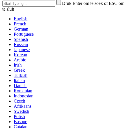
Druk Enter om te soek of ESC om
te sluit
English
French
German
Portuguese
Spanish
Russian
Japanese
Korean
Arabic
Irish
Greek
Turkish
Italian
Danish
Romanian
Indonesian
Czech
Afrikaans
Swedish
Polish
Basque
Catalan