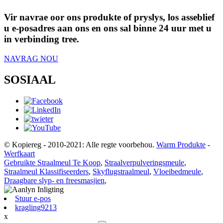
Vir navrae oor ons produkte of pryslys, los asseblief
u e-posadres aan ons en ons sal binne 24 uur met u
in verbinding tree.
NAVRAG NOU
SOSIAAL
© Kopiereg - 2010-2021: Alle regte voorbehou.
Warm Produkte
-
Werfkaart
Gebruikte Straalmeul Te Koop
,
Straalverpulveringsmeule
,
Straalmeul Klassifiseerders
,
Skyflugstraalmeul
,
Vloeibedmeule
,
Draagbare slyp- en freesmasjien
,
Stuur e-pos
kragling9213
x