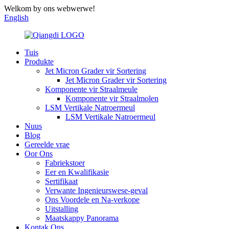
Welkom by ons webwerwe!
English
Tuis
Produkte
Jet Micron Grader vir Sortering
Jet Micron Grader vir Sortering
Komponente vir Straalmeule
Komponente vir Straalmolen
LSM Vertikale Natroermeul
LSM Vertikale Natroermeul
Nuus
Blog
Gereelde vrae
Oor Ons
Fabriekstoer
Eer en Kwalifikasie
Sertifikaat
Verwante Ingenieurswese-geval
Ons Voordele en Na-verkope
Uitstalling
Maatskappy Panorama
Kontak Ons