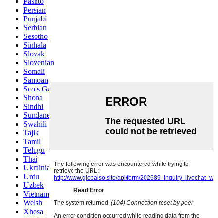
Pashto
Persian
Punjabi
Serbian
Sesotho
Sinhala
Slovak
Slovenian
Somali
Samoan
Scots Gaelic
Shona
Sindhi
Sundanese
Swahili
Tajik
Tamil
Telugu
Thai
Ukrainian
Urdu
Uzbek
Vietnamese
Welsh
Xhosa