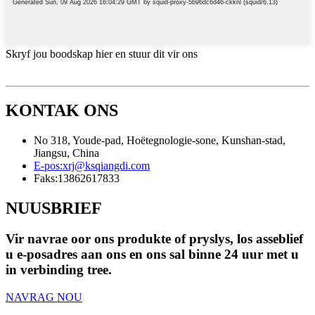
Skryf jou boodskap hier en stuur dit vir ons
KONTAK ONS
No 318, Youde-pad, Hoëtegnologie-sone, Kunshan-stad,
Jiangsu, China
E-pos:
xrj@ksqiangdi.com
Faks:
13862617833
NUUSBRIEF
Vir navrae oor ons produkte of pryslys, los asseblief
u e-posadres aan ons en ons sal binne 24 uur met u
in verbinding tree.
NAVRAG NOU