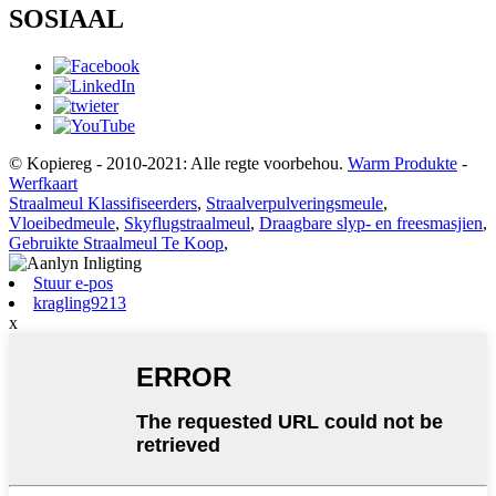
SOSIAAL
© Kopiereg - 2010-2021: Alle regte voorbehou.
Warm Produkte
-
Werfkaart
Straalmeul Klassifiseerders
,
Straalverpulveringsmeule
,
Vloeibedmeule
,
Skyflugstraalmeul
,
Draagbare slyp- en freesmasjien
,
Gebruikte Straalmeul Te Koop
,
Stuur e-pos
kragling9213
x