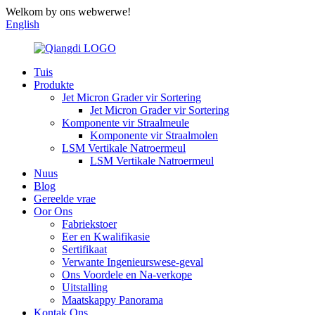
Welkom by ons webwerwe!
English
Tuis
Produkte
Jet Micron Grader vir Sortering
Jet Micron Grader vir Sortering
Komponente vir Straalmeule
Komponente vir Straalmolen
LSM Vertikale Natroermeul
LSM Vertikale Natroermeul
Nuus
Blog
Gereelde vrae
Oor Ons
Fabriekstoer
Eer en Kwalifikasie
Sertifikaat
Verwante Ingenieurswese-geval
Ons Voordele en Na-verkope
Uitstalling
Maatskappy Panorama
Kontak Ons