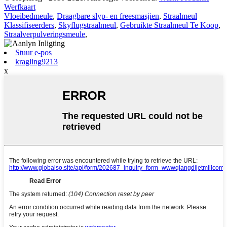
Werfkaart
Vloeibedmeule
,
Draagbare slyp- en freesmasjien
,
Straalmeul
Klassifiseerders
,
Skyflugstraalmeul
,
Gebruikte Straalmeul Te Koop
,
Straalverpulveringsmeule
,
Stuur e-pos
kragling9213
x