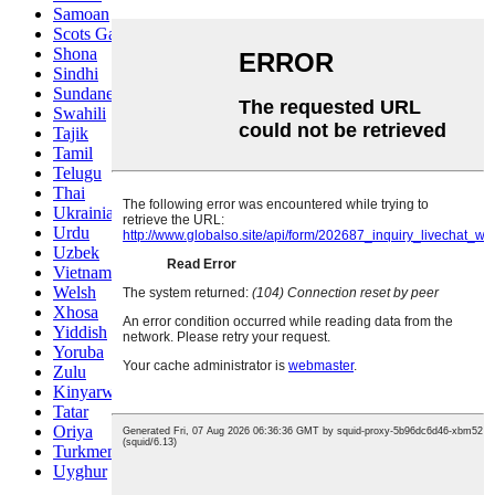
Samoan
Scots Gaelic
Shona
Sindhi
Sundanese
Swahili
Tajik
Tamil
Telugu
Thai
Ukrainian
Urdu
Uzbek
Vietnamese
Welsh
Xhosa
Yiddish
Yoruba
Zulu
Kinyarwanda
Tatar
Oriya
Turkmen
Uyghur