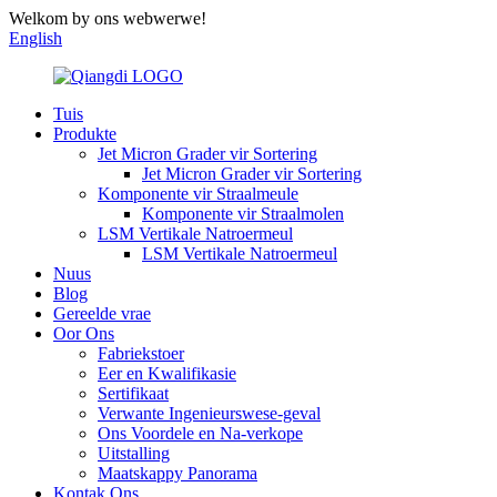
Welkom by ons webwerwe!
English
Tuis
Produkte
Jet Micron Grader vir Sortering
Jet Micron Grader vir Sortering
Komponente vir Straalmeule
Komponente vir Straalmolen
LSM Vertikale Natroermeul
LSM Vertikale Natroermeul
Nuus
Blog
Gereelde vrae
Oor Ons
Fabriekstoer
Eer en Kwalifikasie
Sertifikaat
Verwante Ingenieurswese-geval
Ons Voordele en Na-verkope
Uitstalling
Maatskappy Panorama
Kontak Ons