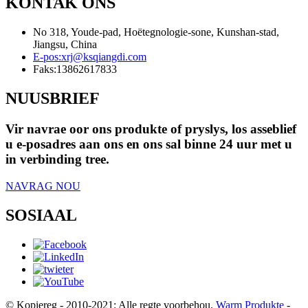
KONTAK ONS
No 318, Youde-pad, Hoëtegnologie-sone, Kunshan-stad,
Jiangsu, China
E-pos:
xrj@ksqiangdi.com
Faks:
13862617833
NUUSBRIEF
Vir navrae oor ons produkte of pryslys, los asseblief
u e-posadres aan ons en ons sal binne 24 uur met u
in verbinding tree.
NAVRAG NOU
SOSIAAL
© Kopiereg - 2010-2021: Alle regte voorbehou.
Warm Produkte
-