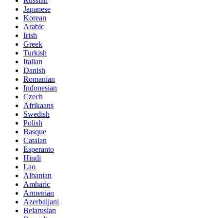
Russian
Japanese
Korean
Arabic
Irish
Greek
Turkish
Italian
Danish
Romanian
Indonesian
Czech
Afrikaans
Swedish
Polish
Basque
Catalan
Esperanto
Hindi
Lao
Albanian
Amharic
Armenian
Azerbaijani
Belarusian