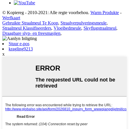
© Kopiereg - 2010-2021: Alle regte voorbehou.
Warm Produkte
-
Werfkaart
Gebruikte Straalmeul Te Koop
,
Straalverpulveringsmeule
,
Straalmeul Klassifiseerders
,
Vloeibedmeule
,
Skyflugstraalmeul
,
Draagbare slyp- en freesmasjien
,
Stuur e-pos
kragling9213
x