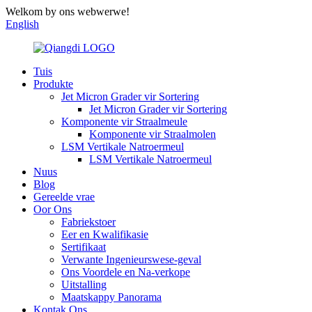
Welkom by ons webwerwe!
English
Tuis
Produkte
Jet Micron Grader vir Sortering
Jet Micron Grader vir Sortering
Komponente vir Straalmeule
Komponente vir Straalmolen
LSM Vertikale Natroermeul
LSM Vertikale Natroermeul
Nuus
Blog
Gereelde vrae
Oor Ons
Fabriekstoer
Eer en Kwalifikasie
Sertifikaat
Verwante Ingenieurswese-geval
Ons Voordele en Na-verkope
Uitstalling
Maatskappy Panorama
Kontak Ons