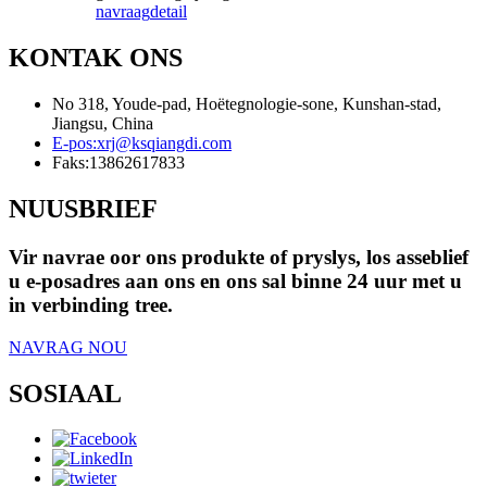
navraag
detail
KONTAK ONS
No 318, Youde-pad, Hoëtegnologie-sone, Kunshan-stad,
Jiangsu, China
E-pos:
xrj@ksqiangdi.com
Faks:
13862617833
NUUSBRIEF
Vir navrae oor ons produkte of pryslys, los asseblief
u e-posadres aan ons en ons sal binne 24 uur met u
in verbinding tree.
NAVRAG NOU
SOSIAAL