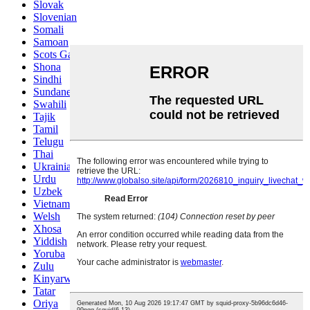
Slovak
Slovenian
Somali
Samoan
Scots Gaelic
Shona
Sindhi
Sundanese
Swahili
Tajik
Tamil
Telugu
Thai
Ukrainian
Urdu
Uzbek
Vietnamese
Welsh
Xhosa
Yiddish
Yoruba
Zulu
Kinyarwanda
Tatar
Oriya