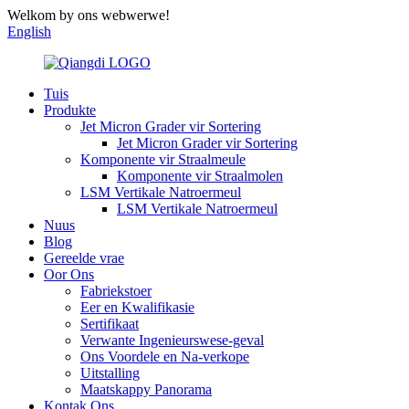
Welkom by ons webwerwe!
English
Tuis
Produkte
Jet Micron Grader vir Sortering
Jet Micron Grader vir Sortering
Komponente vir Straalmeule
Komponente vir Straalmolen
LSM Vertikale Natroermeul
LSM Vertikale Natroermeul
Nuus
Blog
Gereelde vrae
Oor Ons
Fabriekstoer
Eer en Kwalifikasie
Sertifikaat
Verwante Ingenieurswese-geval
Ons Voordele en Na-verkope
Uitstalling
Maatskappy Panorama
Kontak Ons