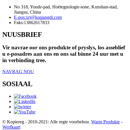
No 318, Youde-pad, Hoëtegnologie-sone, Kunshan-stad,
Jiangsu, China
E-pos:
xrj@ksqiangdi.com
Faks:
13862617833
NUUSBRIEF
Vir navrae oor ons produkte of pryslys, los asseblief
u e-posadres aan ons en ons sal binne 24 uur met u
in verbinding tree.
NAVRAG NOU
SOSIAAL
© Kopiereg - 2010-2021: Alle regte voorbehou.
Warm Produkte
-
Werfkaart