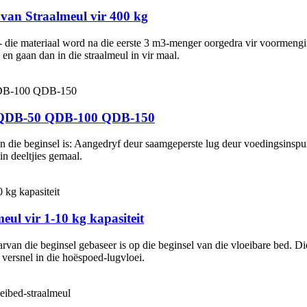
van Straalmeul vir 400 kg
- die materiaal word na die eerste 3 m3-menger oorgedra vir voormengin
n gaan dan in die straalmeul in vir maal.
l QDB-50 QDB-100 QDB-150
 die beginsel is: Aangedryf deur saamgeperste lug deur voedingsinspuite
in deeltjies gemaal.
ul vir 1-10 kg kapasiteit
rvan die beginsel gebaseer is op die beginsel van die vloeibare bed. Di
 versnel in die hoëspoed-lugvloei.