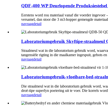
QDF-400 WP Deurlopende Produksiestelsel 
Eerstens word rou materiaal vanaf die voerder ingevoer -
versamel, dan stoor die 3 m3-hopper gemengde materiaal e
navraag
detail
Laboratoriumgebruik Skyftipe-straalmeu
Straalmeul wat in die laboratorium gebruik word, waarvan
tangensiële rigting in die maalkamer ingespuit, gebots en 
navraag
detail
Laboratoriumgebruik-vloeibare-bed-straalme
Die straalmeul wat in die laboratorium gebruik word, waa
droë-tipe superfyn poeiering uit te voer. Die korrels word
navraag
detail