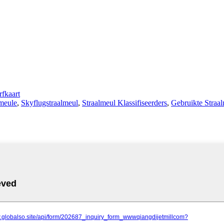
fkaart
meule
,
Skyflugstraalmeul
,
Straalmeul Klassifiseerders
,
Gebruikte Straa