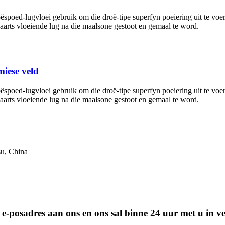
 hoëspoed-lugvloei gebruik om die droë-tipe superfyn poeiering uit te v
aarts vloeiende lug na die maalsone gestoot en gemaal te word.
miese veld
 hoëspoed-lugvloei gebruik om die droë-tipe superfyn poeiering uit te v
aarts vloeiende lug na die maalsone gestoot en gemaal te word.
su, China
u e-posadres aan ons en ons sal binne 24 uur met u in ve