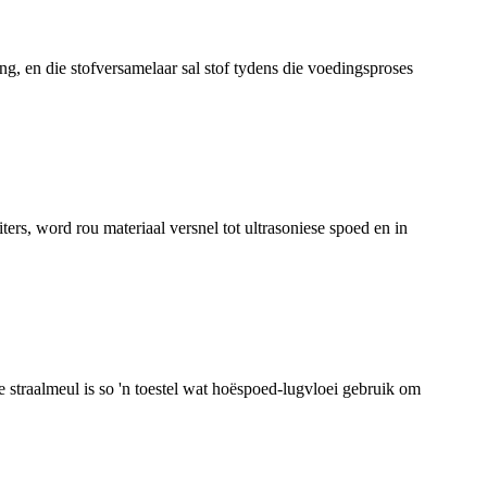
g, en die stofversamelaar sal stof tydens die voedingsproses
rs, word rou materiaal versnel tot ultrasoniese spoed en in
e straalmeul is so 'n toestel wat hoëspoed-lugvloei gebruik om