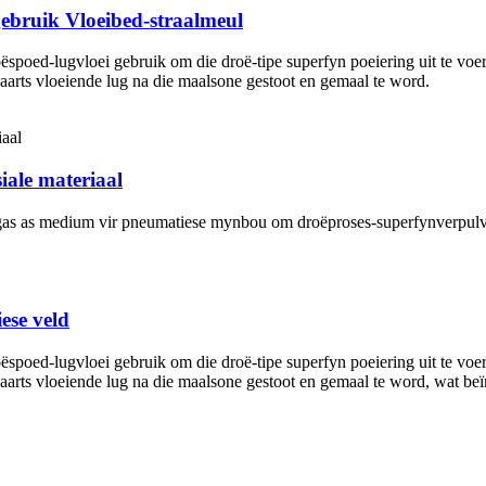
gebruik Vloeibed-straalmeul
 hoëspoed-lugvloei gebruik om die droë-tipe superfyn poeiering uit te v
aarts vloeiende lug na die maalsone gestoot en gemaal te word.
siale materiaal
ofgas as medium vir pneumatiese mynbou om droëproses-superfynverpulve
ese veld
 hoëspoed-lugvloei gebruik om die droë-tipe superfyn poeiering uit te v
waarts vloeiende lug na die maalsone gestoot en gemaal te word, wat be