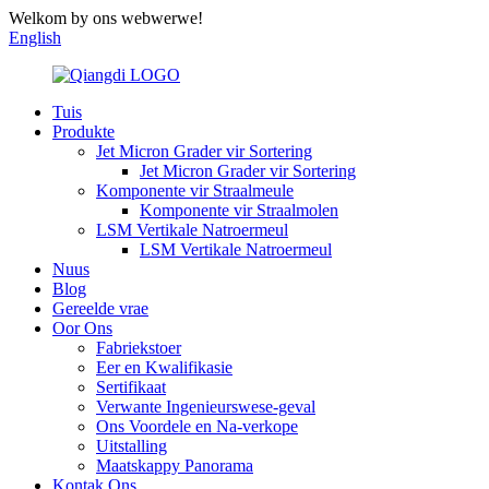
Welkom by ons webwerwe!
English
Tuis
Produkte
Jet Micron Grader vir Sortering
Jet Micron Grader vir Sortering
Komponente vir Straalmeule
Komponente vir Straalmolen
LSM Vertikale Natroermeul
LSM Vertikale Natroermeul
Nuus
Blog
Gereelde vrae
Oor Ons
Fabriekstoer
Eer en Kwalifikasie
Sertifikaat
Verwante Ingenieurswese-geval
Ons Voordele en Na-verkope
Uitstalling
Maatskappy Panorama
Kontak Ons