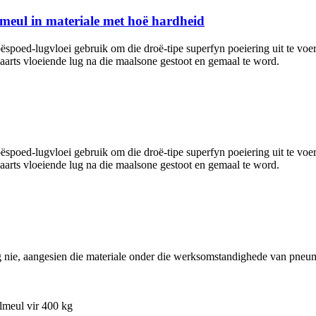
lmeul in materiale met hoë hardheid
 hoëspoed-lugvloei gebruik om die droë-tipe superfyn poeiering uit te v
aarts vloeiende lug na die maalsone gestoot en gemaal te word.
 hoëspoed-lugvloei gebruik om die droë-tipe superfyn poeiering uit te v
aarts vloeiende lug na die maalsone gestoot en gemaal te word.
g nie, aangesien die materiale onder die werksomstandighede van pneum