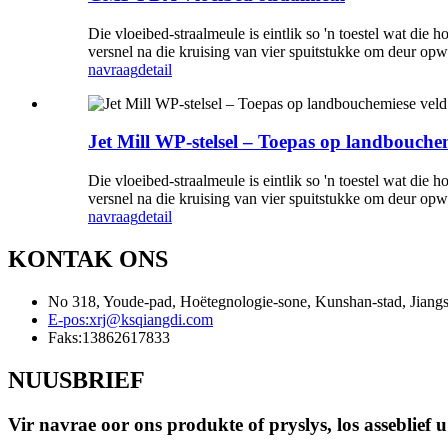
Die vloeibed-straalmeule is eintlik so 'n toestel wat die
versnel na die kruising van vier spuitstukke om deur opw
navraag
detail
Jet Mill WP-stelsel – Toepas op landbouche
Die vloeibed-straalmeule is eintlik so 'n toestel wat die
versnel na die kruising van vier spuitstukke om deur opw
navraag
detail
KONTAK ONS
No 318, Youde-pad, Hoëtegnologie-sone, Kunshan-stad, Jiang
E-pos:
xrj@ksqiangdi.com
Faks:
13862617833
NUUSBRIEF
Vir navrae oor ons produkte of pryslys, los asseblief 