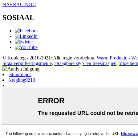
NAVRAG NOU
SOSIAAL
© Kopiereg - 2010-2021: Alle regte voorbehou.
Warm Produkte
-
Wer
Straalverpulveringsmeule
,
Draagbare slyp- en freesmasjien
,
Vloeibed
Stuur e-pos
kragling9213
x