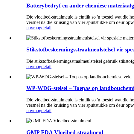
Batterybedryf en ander chemiese materiaal
Die vloeibed-straalmeule is eintlik so 'n toestel wat die
versnel na die kruising van vier spuitstukke om deur opw
navraag
detail
Stikstofbeskermingsstraalmeulstelsel vir spe
Die stikstofbeskermingsstraalmeulstelsel gebruik stikst
navraag
detail
WP-WDG-stelsel – Toepas op landbouchemi
Die vloeibed-straalmeule is eintlik so 'n toestel wat die
versnel na die kruising van vier spuitstukke om deur op
navraag
detail
GMP FDA Vloeibed-straalmeul